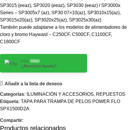
SP3015 (eeaz), SP3020 (eeaz), SP3030 (eeaz) / SP3000x
Series – SP3005x7 (az), SP30 07×10(az), SP3010x15(az),
SP3015x20(az), SP3020x25(az), SP3025x30(az)
También puede adaptarse a los modelos de alimentadores de
cloro y bromo Hayward – C250CF, C500CF, C1100CF,
C1800CF
aqua
Online
¿Necesita Ayuda?
Añadir a la lista de deseos
Categorías:
ILUMINACIÓN Y ACCESORIOS
,
REPUESTOS
Etiqueta:
TAPA PARA TRAMPA DE PELOS POWER FLO
SPX1500D2A
Compartir:
Productos relacionados