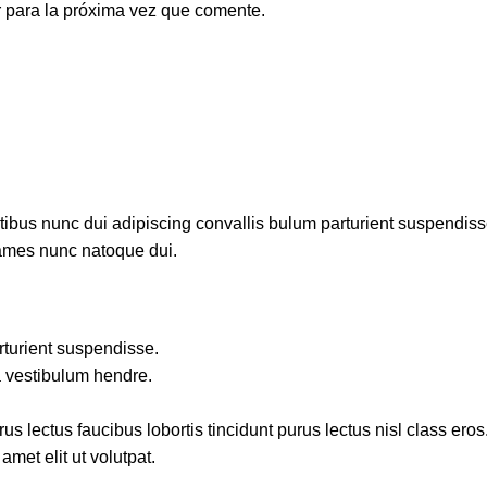
 para la próxima vez que comente.
us nunc dui adipiscing convallis bulum parturient suspendisse p
fames nunc natoque dui.
rturient suspendisse.
a vestibulum hendre.
s lectus faucibus lobortis tincidunt purus lectus nisl class ero
met elit ut volutpat.