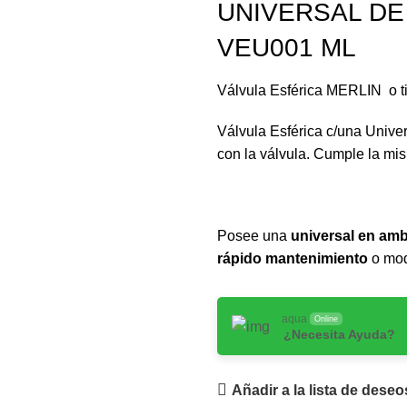
UNIVERSAL DE 
VEU001 ML
Válvula Esférica MERLIN o t
Válvula Esférica c/una Unive
con la válvula. Cumple la mi
Posee una
universal en am
rápido mantenimiento
o modi
aqua
Online
¿Necesita Ayuda?
Añadir a la lista de deseo