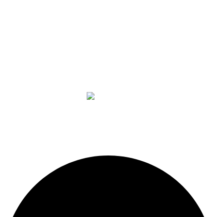
Diseño, construcción, equipamiento y mantenimiento de
piscinas. Importador oficial de accesorios y sistemas de
presión constante.
LEGALES