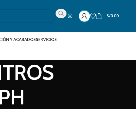
S/
0.00
IÓN Y ACABADOS
SERVICIOS
ITROS
5PH