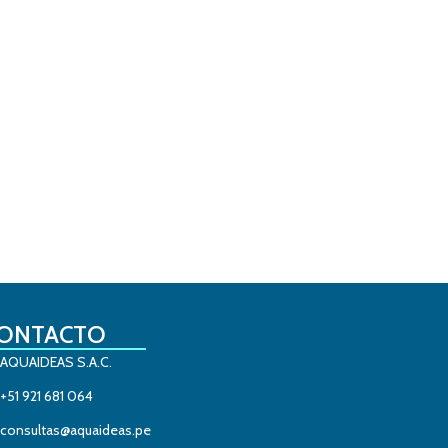
ONTACTO
AQUAIDEAS S.A.C.
+51 921 681 064
consultas@aquaideas.pe