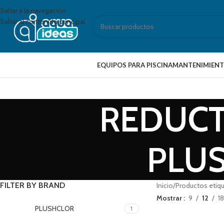
Saltar a la navegación
Saltar al contenido principal
EQUIPOS PARA PISCINA
MANTENIMIENT
REDUCT
PLUS
FILTER BY BRAND
Inicio
Productos eti
Mostrar
9
12
18
PLUSHCLOR
1