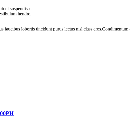
rient suspendisse.
vestibulum hendre.
us faucibus lobortis tincidunt purus lectus nisl class eros.Condimentum
-00PH