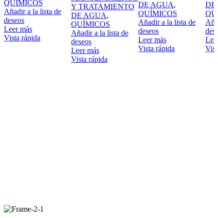
QUÍMICOS
DE AGUA
,
DE
Y TRATAMIENTO
Añadir a la lista de
QUÍMICOS
QU
DE AGUA
,
deseos
Añadir a la lista de
Añad
QUÍMICOS
Leer más
deseos
des
Añadir a la lista de
Vista rápida
Leer más
Lee
deseos
Vista rápida
Vist
Leer más
Vista rápida