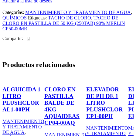
Añadir a la lista de deseos
Categorías:
MANTENIMIENTO Y TRATAMIENTO DE AGUA
,
QUÍMICOS
Etiquetas:
TACHO DE CLORO
,
TACHO DE
CLORO EN PASTILLA DE 50 KG (250TAB) 90% MERLIN
CP50-00MR
Compartir:
Productos relacionados
ALGUICIDA 1
CLORO EN
ELEVADOR
E
LITRO
PASTILLA
DE PH DE 1
DE
PLUSHCLOR
BALDE DE
LITRO
LI
AL1-00PH
4KG
PLUSHCLOR
P
AQUAIDEAS
EP1-00PH
EP
MANTENIMIENTO
CP04-00AQ
Y TRATAMIENTO
MANTENIMIENTO
MA
DE AGUA
,
Y TRATAMIENTO
Y 
MANTENIMIENTO