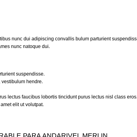
us nunc dui adipiscing convallis bulum parturient suspendisse p
fames nunc natoque dui.
rturient suspendisse.
a vestibulum hendre.
s lectus faucibus lobortis tincidunt purus lectus nisl class ero
met elit ut volutpat.
RABLE PARA ANDARIVEL MERLIN