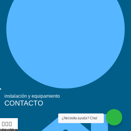
instalación y equipamiento
CONTACTO
¿Necesita ayuda? Chat
ienda
ista de deseos
Filtros
Carrito
Mi cuenta