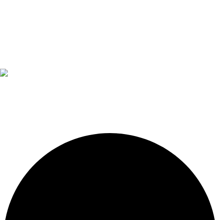
Diseño, construcción, equipamiento y mantenimiento de
piscinas. Importador oficial de accesorios y sistemas de
presión constante.
LEGALES