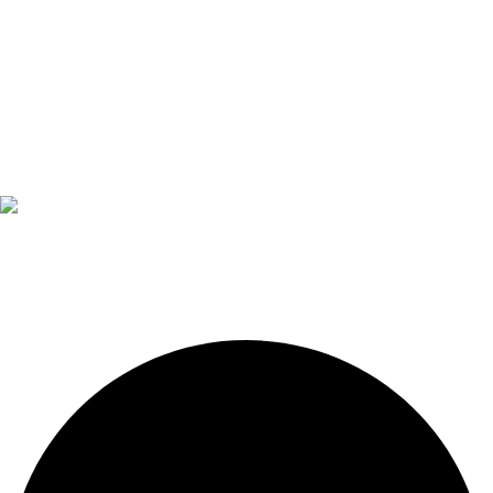
Diseño, construcción, equipamiento y mantenimiento de
piscinas. Importador oficial de accesorios y sistemas de
presión constante.
LEGALES