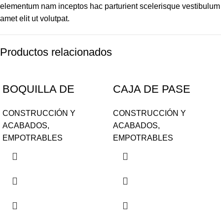
elementum nam inceptos hac parturient scelerisque vestibulum
amet elit ut volutpat.
Productos relacionados
BOQUILLA DE
CAJA DE PASE
RETORNO DE 3/4
MERLIN DE 12.5 cm
CONSTRUCCIÓN Y
CONSTRUCCIÓN Y
HAYWARD SP1419D
x 12.5 cm CC001-
ACABADOS
,
ACABADOS
,
ML020
EMPOTRABLES
EMPOTRABLES