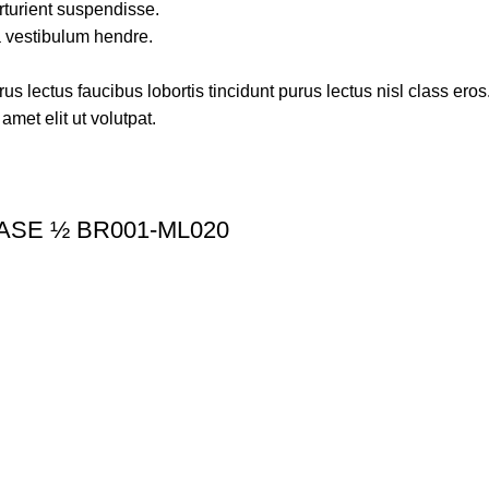
rturient suspendisse.
a vestibulum hendre.
s lectus faucibus lobortis tincidunt purus lectus nisl class ero
met elit ut volutpat.
SE ½ BR001-ML020