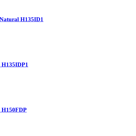
atural H135ID1
 H135IDP1
 H150FDP