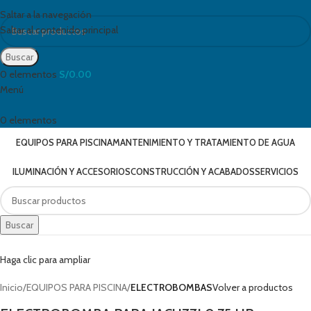
Saltar a la navegación
Saltar al contenido principal
Buscar
0
elementos
S/
0.00
Menú
0
elementos
EQUIPOS PARA PISCINA
MANTENIMIENTO Y TRATAMIENTO DE AGUA
ILUMINACIÓN Y ACCESORIOS
CONSTRUCCIÓN Y ACABADOS
SERVICIOS
Buscar
Haga clic para ampliar
Inicio
EQUIPOS PARA PISCINA
ELECTROBOMBAS
Volver a productos