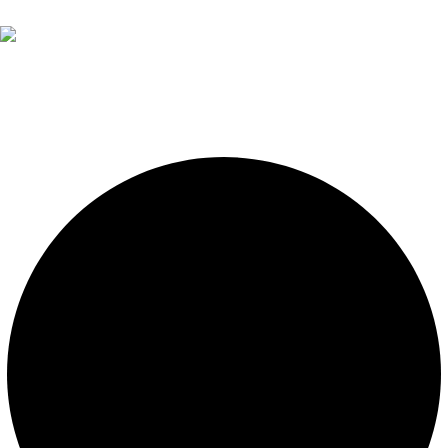
Diseño, construcción, equipamiento y mantenimiento de
piscinas. Importador oficial de accesorios y sistemas de
presión constante.
LEGALES