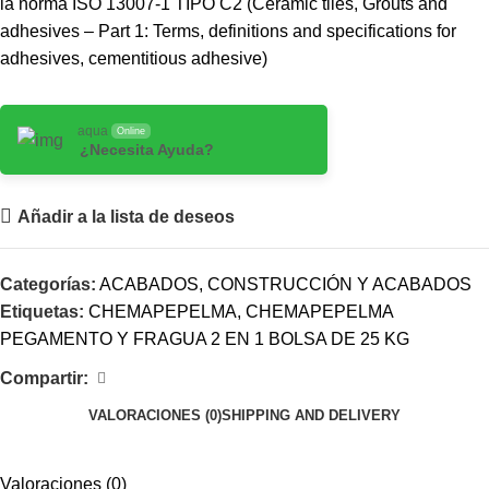
la norma ISO 13007-1 TIPO C2 (Ceramic tiles, Grouts and
adhesives – Part 1: Terms, definitions and specifications for
adhesives, cementitious adhesive)
aqua
Online
¿Necesita Ayuda?
Añadir a la lista de deseos
Categorías:
ACABADOS
,
CONSTRUCCIÓN Y ACABADOS
Etiquetas:
CHEMAPEPELMA
,
CHEMAPEPELMA
PEGAMENTO Y FRAGUA 2 EN 1 BOLSA DE 25 KG
Compartir:
VALORACIONES (0)
SHIPPING AND DELIVERY
Valoraciones (0)