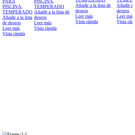
PARA
PISCINA
,
Añadir a la lista de
Añadir a l
PISCINA
,
TEMPERADO
deseos
deseos
TEMPERADO
Añadir a la lista de
Leer más
Leer más
Añadir a la lista
deseos
Vista rápida
Vista ráp
de deseos
Leer más
Leer más
Vista rápida
Vista rápida