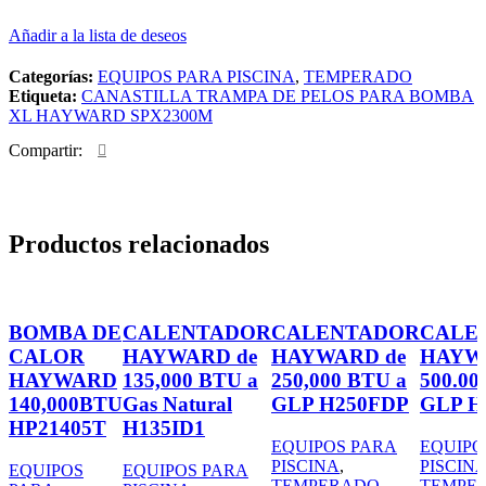
Añadir a la lista de deseos
Categorías:
EQUIPOS PARA PISCINA
,
TEMPERADO
Etiqueta:
CANASTILLA TRAMPA DE PELOS PARA BOMBA
XL HAYWARD SPX2300M
Compartir:
Productos relacionados
BOMBA DE
CALENTADOR
CALENTADOR
CALE
CALOR
HAYWARD de
HAYWARD de
HAYW
HAYWARD
135,000 BTU a
250,000 BTU a
500.00
140,000BTU
Gas Natural
GLP H250FDP
GLP H
HP21405T
H135ID1
EQUIPOS PARA
EQUIPO
PISCINA
,
PISCIN
EQUIPOS
EQUIPOS PARA
TEMPERADO
TEMPE