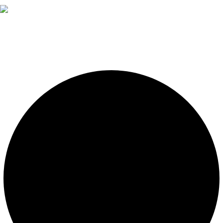
Diseño, construcción, equipamiento y mantenimiento de
piscinas. Importador oficial de accesorios y sistemas de
presión constante.
LEGALES