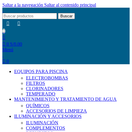
Saltar a la navegación
Saltar al contenido principal
Buscar
0
S/
0.00
Menú
0
EQUIPOS PARA PISCINA
ELECTROBOMBAS
FILTROS
CLORINADORES
TEMPERADO
MANTENIMIENTO Y TRATAMIENTO DE AGUA
QUÍMICOS
ACCESORIOS DE LIMPIEZA
ILUMINACIÓN Y ACCESORIOS
ILUMINACIÓN
COMPLEMENTOS