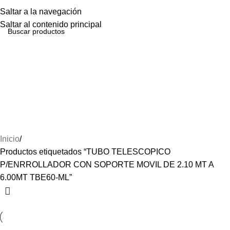
Menú
Saltar a la navegación
Saltar al contenido principal
TUBO TELESCOPICO
P/ENRROLLADOR CON
SOPORTE MOVIL DE 2.10 MT A
6.00MT TBE60-ML
Inicio
Productos etiquetados “TUBO TELESCOPICO
P/ENRROLLADOR CON SOPORTE MOVIL DE 2.10 MT A
6.00MT TBE60-ML”