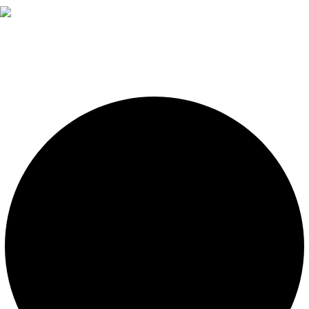
Diseño, construcción, equipamiento y mantenimiento de
piscinas. Importador oficial de accesorios y sistemas de
presión constante.
LEGALES