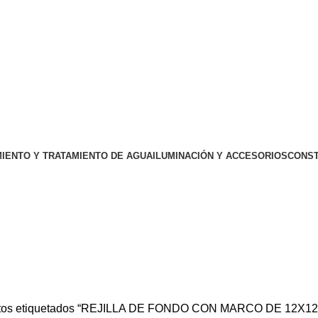
IENTO Y TRATAMIENTO DE AGUA
ILUMINACIÓN Y ACCESORIOS
CONST
 DE 12X12 HAYWARD WG1032HF
tos etiquetados “REJILLA DE FONDO CON MARCO DE 12