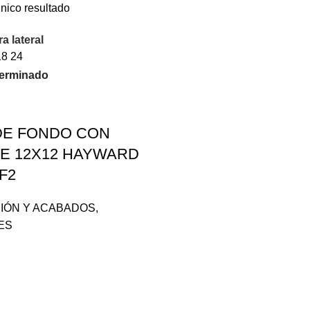
nico resultado
a lateral
18
24
 DE FONDO CON
E 12X12 HAYWARD
F2
IÓN Y ACABADOS
,
ES