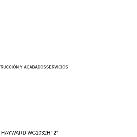
RUCCIÓN Y ACABADOS
SERVICIOS
2
X12 HAYWARD WG1032HF2”