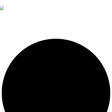
Diseño, construcción, equipamiento y mantenimiento de
piscinas. Importador oficial de accesorios y sistemas de
presión constante.
LEGALES