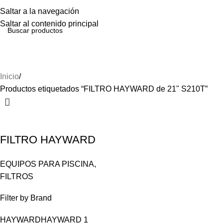
Menú
Saltar a la navegación
Saltar al contenido principal
FILTRO HAYWARD de 21" S210T
Inicio
Productos etiquetados “FILTRO HAYWARD de 21" S210T”
FILTRO HAYWARD
de 21″ S210T
EQUIPOS PARA PISCINA
,
FILTROS
Filter by Brand
HAYWARD
HAYWARD
1