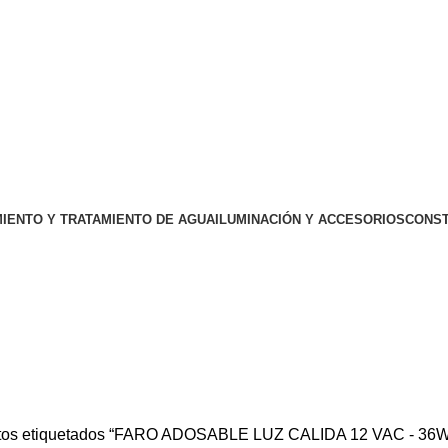
IENTO Y TRATAMIENTO DE AGUA
ILUMINACIÓN Y ACCESORIOS
CONST
VAC - 36W ML36C-SDC-260
tos etiquetados “FARO ADOSABLE LUZ CALIDA 12 VAC - 36