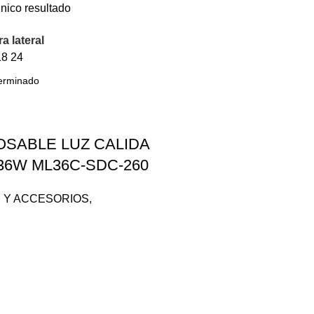
nico resultado
a lateral
18
24
OSABLE LUZ CALIDA
 36W ML36C-SDC-260
N Y ACCESORIOS
,
N