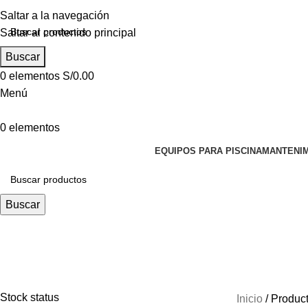
Saltar a la navegación
Saltar al contenido principal
Buscar
0
elementos
S/
0.00
Menú
0
elementos
EQUIPOS PARA PISCINA
MANTENIM
Buscar
FARO ADOSABLE LUZ CALIDA 12 
Stock status
Inicio
Produc