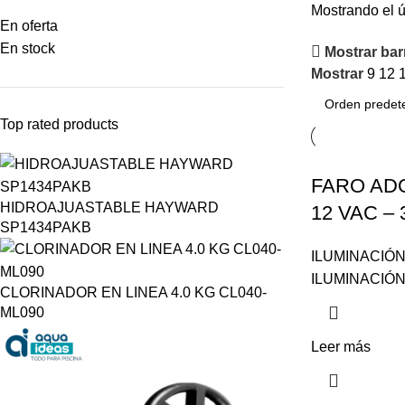
Mostrando el ú
En oferta
En stock
Mostrar barr
Mostrar
9
12
Top rated products
FARO AD
HIDROAJUASTABLE HAYWARD
12 VAC –
SP1434PAKB
ILUMINACIÓ
ILUMINACIÓ
CLORINADOR EN LINEA 4.0 KG CL040-
ML090
Leer más