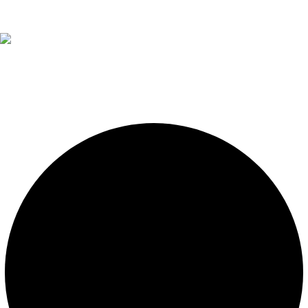
Diseño, construcción, equipamiento y mantenimiento de
piscinas. Importador oficial de accesorios y sistemas de
presión constante.
LEGALES