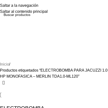
Menú
Saltar a la navegación
Saltar al contenido principal
ELECTROBOMBA PARA
JACUZZI 1.0 HP
MONOFASICA – MERLIN
TDA1.0-ML120
Inicio
Productos etiquetados “ELECTROBOMBA PARA JACUZZI 1.0
HP MONOFASICA – MERLIN TDA1.0-ML120”