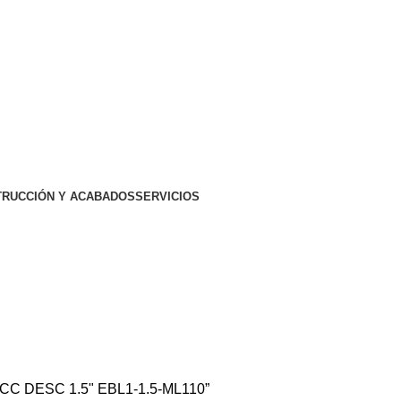
RUCCIÓN Y ACABADOS
SERVICIOS
-ML110
C DESC 1.5" EBL1-1.5-ML110”