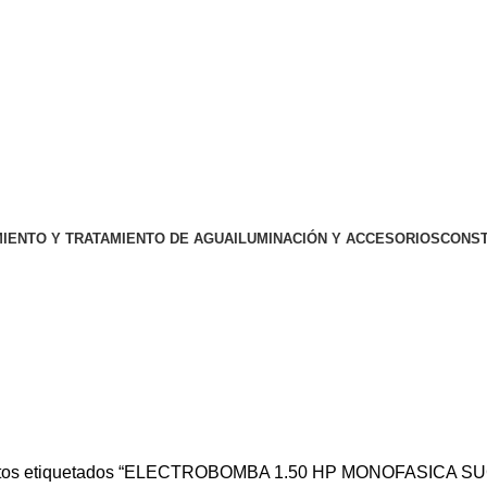
IENTO Y TRATAMIENTO DE AGUA
ILUMINACIÓN Y ACCESORIOS
CONST
SICA SUCC DESC 1.5" EBL1-1.5
tos etiquetados “ELECTROBOMBA 1.50 HP MONOFASICA SUC