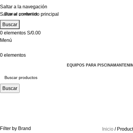
Saltar a la navegación
Saltar al contenido principal
Buscar
0
elementos
S/
0.00
Menú
0
elementos
EQUIPOS PARA PISCINA
MANTENIM
Buscar
ELECTROBOMBA 1.50 HP MONOFA
Filter by Brand
Inicio
Produc