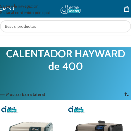
Saltar a la navegación
MENÚ
Saltar al contenido principal
CALENTADOR HAYWARD
de 400
Inicio
Productos etiquetados “CALENTADOR HAYWARD de 400”
Mostrando los 2 resultados
Mostrar barra lateral