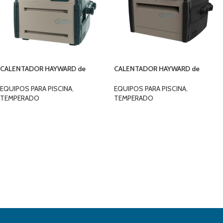
CALENTADOR HAYWARD de
CALENTADOR HAYWARD de
400,000 BTU a GLP H400FDP
400,000 BTU, GNV / GLP
H250FDP
EQUIPOS PARA PISCINA
,
EQUIPOS PARA PISCINA
,
TEMPERADO
TEMPERADO