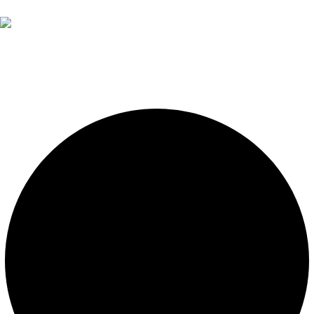
Diseño, construcción, equipamiento y mantenimiento de
piscinas. Importador oficial de accesorios y sistemas de
presión constante.
LEGALES