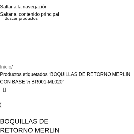
Menú
Saltar a la navegación
Saltar al contenido principal
BOQUILLAS DE
RETORNO MERLIN CON
BASE ½ BR001-ML020
Inicio
Productos etiquetados “BOQUILLAS DE RETORNO MERLIN
CON BASE ½ BR001-ML020”
BOQUILLAS DE
RETORNO MERLIN