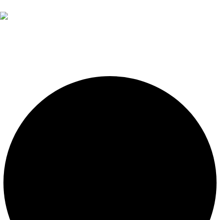
Diseño, construcción, equipamiento y mantenimiento de
piscinas. Importador oficial de accesorios y sistemas de
presión constante.
LEGALES