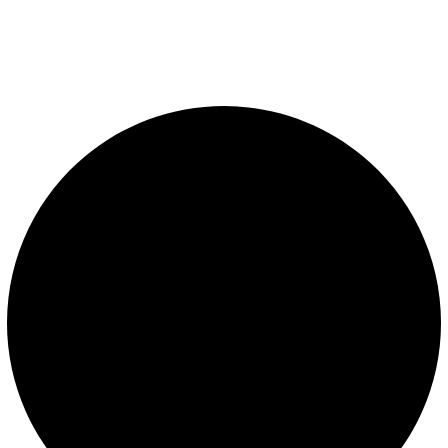
Diseño, construcción, equipamiento y mantenimiento de
piscinas. Importador oficial de accesorios y sistemas de
presión constante.
LEGALES