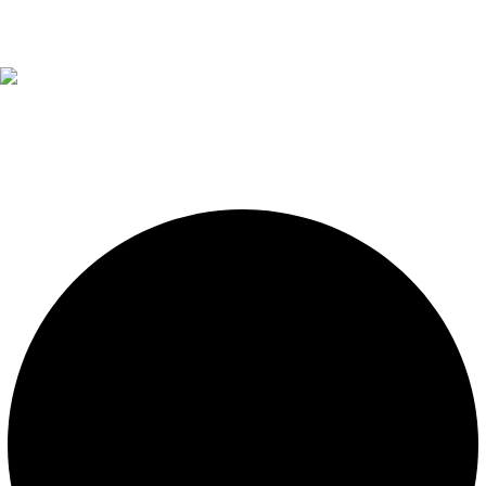
Diseño, construcción, equipamiento y mantenimiento de
piscinas. Importador oficial de accesorios y sistemas de
presión constante.
LEGALES