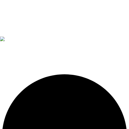
Diseño, construcción, equipamiento y mantenimiento de
piscinas. Importador oficial de accesorios y sistemas de
presión constante.
LEGALES