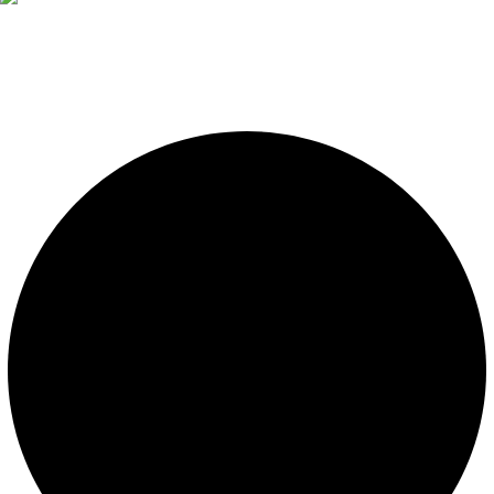
Diseño, construcción, equipamiento y mantenimiento de
piscinas. Importador oficial de accesorios y sistemas de
presión constante.
LEGALES