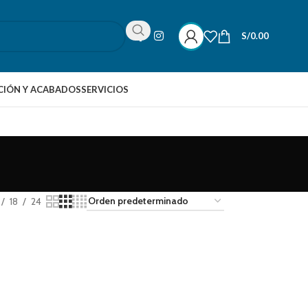
S/
0.00
IÓN Y ACABADOS
SERVICIOS
18
24