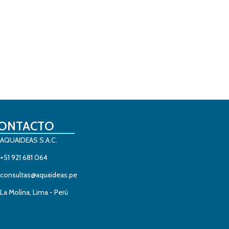
ONTACTO
AQUAIDEAS S.A.C.
+51 921 681 064
consultas@aquaideas.pe
La Molina, Lima - Perú