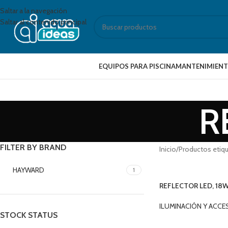
Saltar a la navegación
Saltar al contenido principal
EQUIPOS PARA PISCINA
MANTENIMIENT
R
FILTER BY BRAND
Inicio
Productos etiq
HAYWARD
1
REFLECTOR LED, 18
3680RGB
ILUMINACIÓN Y ACC
STOCK STATUS