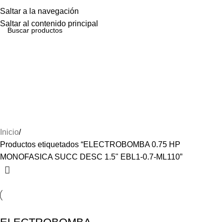
Menú
Saltar a la navegación
Saltar al contenido principal
ELECTROBOMBA 0.75 HP
MONOFASICA SUCC
DESC 1.5" EBL1-0.7-
ML110
Inicio
Productos etiquetados “ELECTROBOMBA 0.75 HP
MONOFASICA SUCC DESC 1.5" EBL1-0.7-ML110”