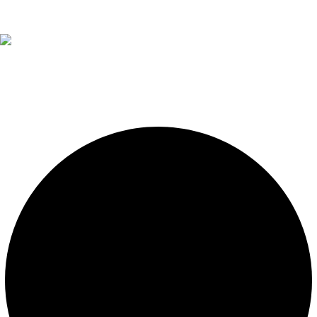
Diseño, construcción, equipamiento y mantenimiento de
piscinas. Importador oficial de accesorios y sistemas de
presión constante.
LEGALES