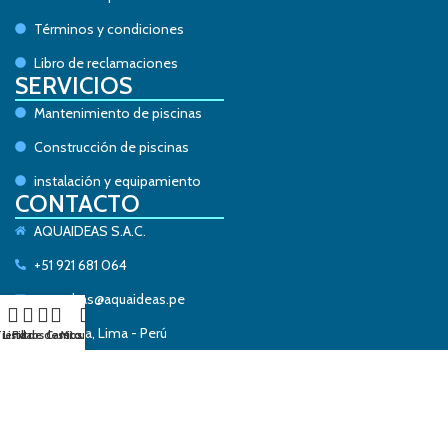
Términos y condiciones
Libro de reclamaciones
SERVICIOS
Mantenimiento de piscinas
Construcción de piscinas
instalación y equipamiento
CONTACTO
AQUAIDEAS S.A.C.
+51 921 681 064
consultas@aquaideas.pe
La Molina, Lima - Perú
ienda
Lista de deseos
Filtros
Carrito
Mi cuenta
AQUAIDEAS
— Todos los derechos de autor © 2026