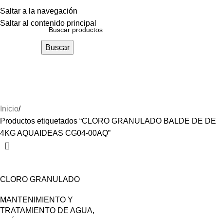
Menú
Saltar a la navegación
Saltar al contenido principal
Buscar
CLORO GRANULADO BALDE DE
DE 4KG AQUAIDEAS CG04-00AQ
Inicio
Productos etiquetados “CLORO GRANULADO BALDE DE DE
4KG AQUAIDEAS CG04-00AQ”
CLORO GRANULADO
BALDE DE DE 4KG
MANTENIMIENTO Y
AQUAIDEAS CG04-00AQ
TRATAMIENTO DE AGUA
,