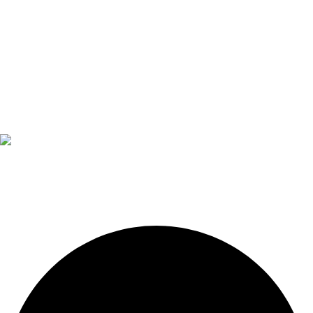
Diseño, construcción, equipamiento y mantenimiento de
piscinas. Importador oficial de accesorios y sistemas de
presión constante.
LEGALES