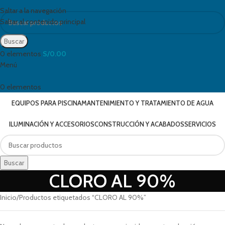
Saltar a la navegación
Saltar al contenido principal
Buscar
0
elementos
S/
0.00
Menú
0
elementos
EQUIPOS PARA PISCINA
MANTENIMIENTO Y TRATAMIENTO DE AGUA
ILUMINACIÓN Y ACCESORIOS
CONSTRUCCIÓN Y ACABADOS
SERVICIOS
Buscar
CLORO AL 90%
Inicio
Productos etiquetados “CLORO AL 90%”