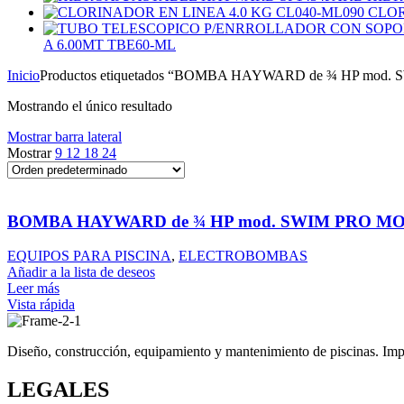
CLOR
A 6.00MT TBE60-ML
Inicio
Productos etiquetados “BOMBA HAYWARD de ¾ HP mod
Mostrando el único resultado
Mostrar barra lateral
Mostrar
9
12
18
24
BOMBA HAYWARD de ¾ HP mod. SWIM PRO M
EQUIPOS PARA PISCINA
,
ELECTROBOMBAS
Añadir a la lista de deseos
Leer más
Vista rápida
Diseño, construcción, equipamiento y mantenimiento de piscinas. Impor
LEGALES