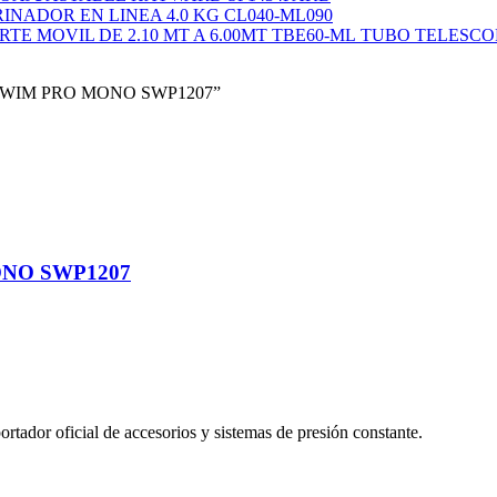
INADOR EN LINEA 4.0 KG CL040-ML090
TUBO TELESCOP
. SWIM PRO MONO SWP1207”
ONO SWP1207
tador oficial de accesorios y sistemas de presión constante.