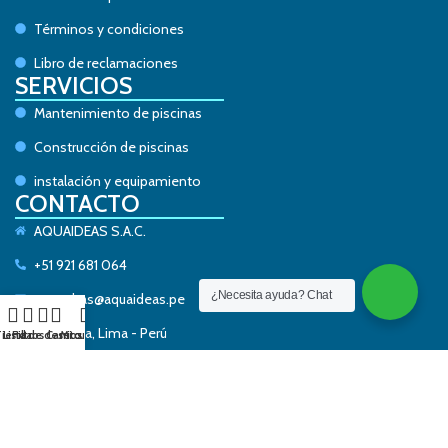
Términos y condiciones
Libro de reclamaciones
SERVICIOS
Mantenimiento de piscinas
Construcción de piscinas
instalación y equipamiento
CONTACTO
AQUAIDEAS S.A.C.
+51 921 681 064
¿Necesita ayuda? Chat
consultas@aquaideas.pe
La Molina, Lima - Perú
ienda
Lista de deseos
Filtros
Carrito
Mi cuenta
AQUAIDEAS
— Todos los derechos de autor © 2026