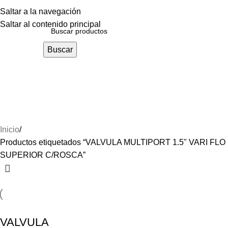
Menú
Saltar a la navegación
Saltar al contenido principal
Buscar
VALVULA MULTIPORT 1.5"
VARI FLO SUPERIOR
C/ROSCA
Inicio
Productos etiquetados “VALVULA MULTIPORT 1.5" VARI FLO
SUPERIOR C/ROSCA”
VALVULA