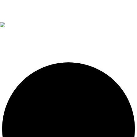
Diseño, construcción, equipamiento y mantenimiento de
piscinas. Importador oficial de accesorios y sistemas de
presión constante.
LEGALES