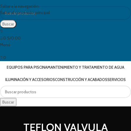
Saltar a la navegación
Saltar al contenido principal
Buscar
0
S/
0.00
Menú
0
EQUIPOS PARA PISCINA
MANTENIMIENTO Y TRATAMIENTO DE AGUA
ILUMINACIÓN Y ACCESORIOS
CONSTRUCCIÓN Y ACABADOS
SERVICIOS
Buscar
TEFLON VALVULA