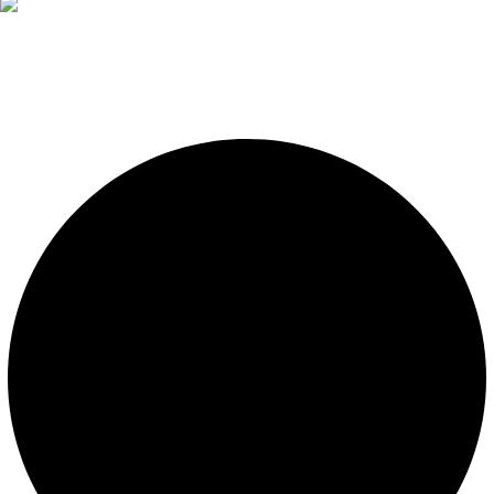
Diseño, construcción, equipamiento y mantenimiento de
piscinas. Importador oficial de accesorios y sistemas de
presión constante.
LEGALES