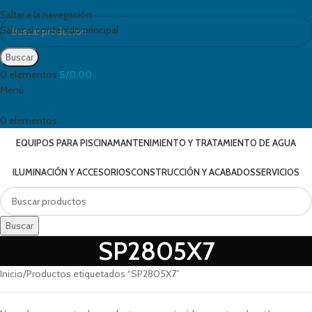
Saltar a la navegación
Saltar al contenido principal
Buscar
0
elementos
S/
0.00
Menú
0
elementos
EQUIPOS PARA PISCINA
MANTENIMIENTO Y TRATAMIENTO DE AGUA
ILUMINACIÓN Y ACCESORIOS
CONSTRUCCIÓN Y ACABADOS
SERVICIOS
Buscar
SP2805X7
Inicio
Productos etiquetados “SP2805X7”