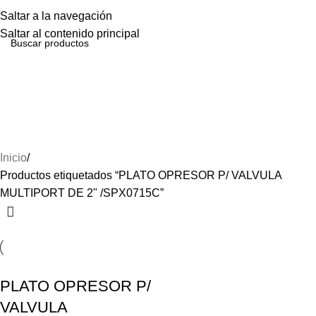
Menú
Saltar a la navegación
Saltar al contenido principal
PLATO OPRESOR P/
VALVULA MULTIPORT DE
2" /SPX0715C
Inicio
Productos etiquetados “PLATO OPRESOR P/ VALVULA
MULTIPORT DE 2" /SPX0715C”
PLATO OPRESOR P/
VALVULA