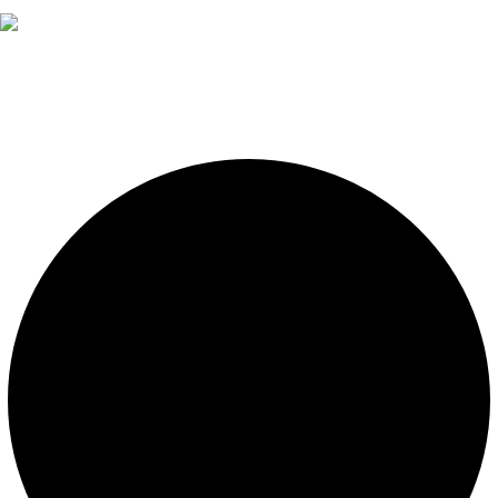
Diseño, construcción, equipamiento y mantenimiento de
piscinas. Importador oficial de accesorios y sistemas de
presión constante.
LEGALES