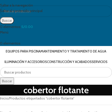
Saltar a la navegación
Saltar al contenido principal
Buscar
0
elementos
S/
0.00
Menú
0
elementos
EQUIPOS PARA PISCINA
MANTENIMIENTO Y TRATAMIENTO DE AGUA
ILUMINACIÓN Y ACCESORIOS
CONSTRUCCIÓN Y ACABADOS
SERVICIOS
Buscar
cobertor flotante
Inicio
Productos etiquetados “cobertor flotante”